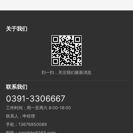
关于我们
扫一扫，关注我们最新消息
联系我们
0391-3306667
工作时间：周一至周六 8:00-18:00
联系人：申经理
手机：13676950089
邮件：zgjaddq@163.com