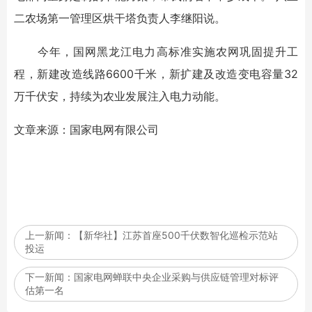
二农场第一管理区烘干塔负责人李继阳说。
今年，国网黑龙江电力高标准实施农网巩固提升工
程，新建改造线路6600千米，新扩建及改造变电容量32
万千伏安，持续为农业发展注入电力动能。
文章来源：国家电网有限公司
上一新闻：
【新华社】江苏首座500千伏数智化巡检示范站
投运
下一新闻：
国家电网蝉联中央企业采购与供应链管理对标评
估第一名