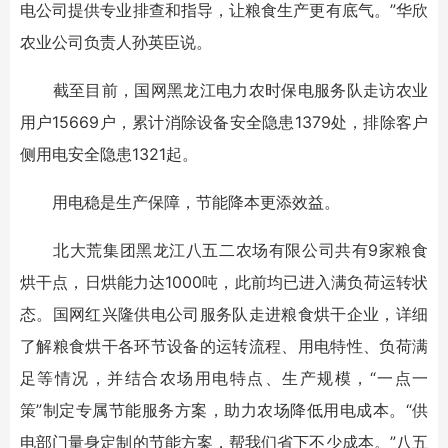
电公司提供专业排查和指导，让粮食生产更有底气。”华欣
农业公司负责人孙英臣说。
截至目前，国网黑龙江电力农时保电服务队走访农业
用户15669户，累计消除设备安全隐患1379处，排除客户
侧用电安全隐患1321起。
用电稳是生产保障，节能降本更添效益。
北大荒集团黑龙江八五二农场有限公司共有9家粮食
烘干点，日烘能力达1000吨，此前均已进入满负荷运转状
态。国网红兴隆供电公司服务队走进粮食烘干企业，详细
了解粮食烘干各环节设备的运转流程、用电特性、负荷满
足等情况，并结合农场用电特点、生产规模，“一点一
策”制定专属节能服务方案，助力农场降低用电成本。“供
电部门量身定制的节能方案，帮我们省下不少成本。”八五