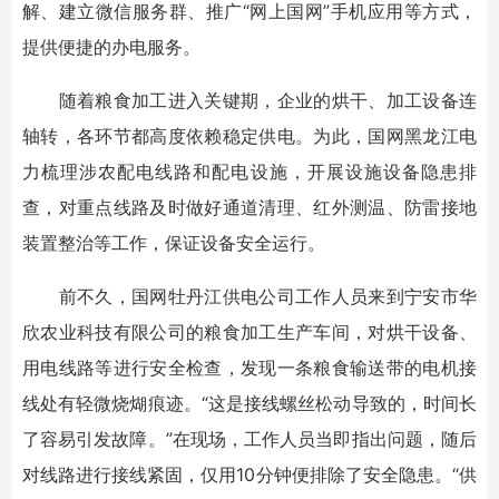
解、建立微信服务群、推广“网上国网”手机应用等方式，
提供便捷的办电服务。
随着粮食加工进入关键期，企业的烘干、加工设备连
轴转，各环节都高度依赖稳定供电。为此，国网黑龙江电
力梳理涉农配电线路和配电设施，开展设施设备隐患排
查，对重点线路及时做好通道清理、红外测温、防雷接地
装置整治等工作，保证设备安全运行。
前不久，国网牡丹江供电公司工作人员来到宁安市华
欣农业科技有限公司的粮食加工生产车间，对烘干设备、
用电线路等进行安全检查，发现一条粮食输送带的电机接
线处有轻微烧煳痕迹。“这是接线螺丝松动导致的，时间长
了容易引发故障。”在现场，工作人员当即指出问题，随后
对线路进行接线紧固，仅用10分钟便排除了安全隐患。“供