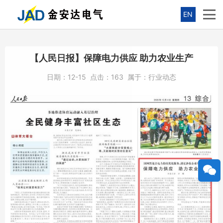
EN
【人民日报】保障电力供应 助力农业生产
日期：
12-15
点击：
163
属于：
行业动态