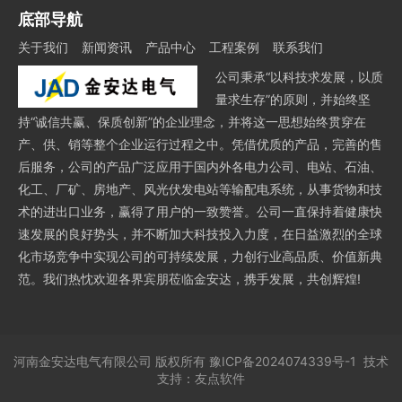
底部导航
关于我们
新闻资讯
产品中心
工程案例
联系我们
公司秉承“以科技求发展，以质
量求生存”的原则，并始终坚
持“诚信共赢、保质创新”的企业理念，并将这一思想始终贯穿在
产、供、销等整个企业运行过程之中。凭借优质的产品，完善的售
后服务，公司的产品广泛应用于国内外各电力公司、电站、石油、
化工、厂矿、房地产、风光伏发电站等输配电系统，从事货物和技
术的进出口业务，赢得了用户的一致赞誉。公司一直保持着健康快
速发展的良好势头，并不断加大科技投入力度，在日益激烈的全球
化市场竞争中实现公司的可持续发展，力创行业高品质、价值新典
范。我们热忱欢迎各界宾朋莅临金安达，携手发展，共创辉煌!
河南金安达电气有限公司
版权所有
豫ICP备2024074339号-1
技术
支持：
友点软件