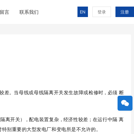
留言
联系我们
EN
登录
注册
较
差
。
当母线或母线隔离开关发生故障或检修
时
，
必须 断
是隔离开
关
）
，
配电装置复
杂
，
经济性较
差
；
在运行中隔 离
对特别重要的大型发电厂和变电所是不允许的。