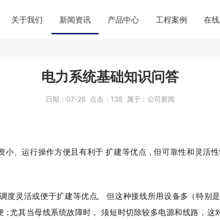
关于我们
新闻资讯
产品中心
工程案例
在线
电力系统基础知识问答
日期：
07-26
点击：
138
属于：
公司新闻
资小
、
运行操作方便且有利于 扩建等优
点
，
但可靠性和灵活性
调度灵活或便于扩建等优
点
。 但这种接线所用设备
多
（特别
便
；
尤其当母线系统故障
时
， 须短时切除较多电源和线路，这