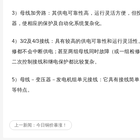
3
）母线加旁路：其供电可靠性高，运行灵活方便，但
器，使相应的保护及自动化系统复杂化。
4
）
3
/
2
及
4
/
3
接线：具有较高的供电可靠性和运行灵活性
修都不会中断供
电
；
甚至两组母线同时故
障
（或一组检
二次控制接线和继电保护都比较复杂。
5
）母线－
变压器
－发电机组单元接线：它具有接线简单
等特点。
上一新闻：
今日铜价暴涨！