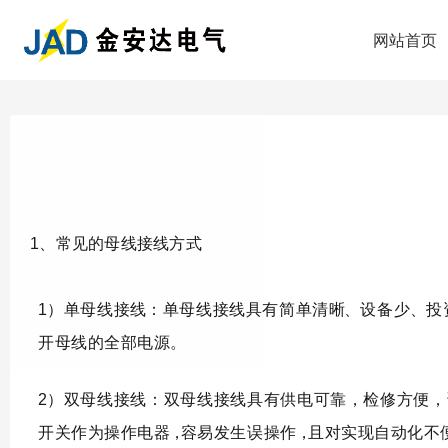
网站首页
1
、
常
见
的
母
线
接
线
方式
1
）单母线接
线：
单母线接线具有简单清
晰
、
设备少
、
投
开母线的全部电源。
2
）双母线接线：双母线接线具有供电可靠，检修方便，
开关作为操作电
器
，
容易发生误操
作
，
且对实现自动化不