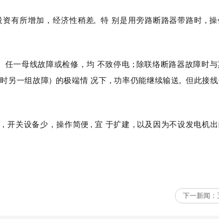
投资有所增加，经济性稍
差
。
特 别是用旁路断路器带路
时
，
操
。任一母线故障或检修，均 不致停
电
；
除联络断路器故障时与
修时另一组故
障
）
的极端情 况下
，
功率仍能继续输
送
。
但此接线
，开关设备少，操作简
便
，
宜 于扩建
，
以及因为不设发电机出
下一新闻：