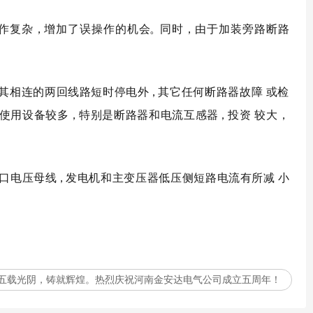
作复
杂
，
增加了误操作的机
会
。
同时
，
由于加装旁路断路
其相连的两回线路短时停电
外
，
其它任何断路器故障 或检
使用设备较
多
，
特别是断路器和电流互感
器
，
投资 较大，
口电压母
线
，
发电机和主
变压器
低压侧短路电流有所减 小
五载光阴，铸就辉煌。热烈庆祝河南金安达电气公司成立五周年！