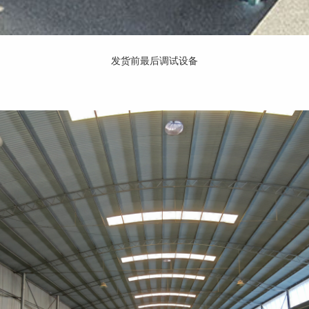
发货前最后调试设备