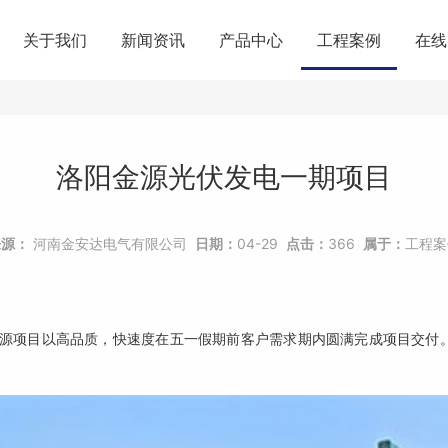
关于我们
新闻资讯
产品中心
工程案例
在线
洛阳金源光伏发电一期项目
来源：
河南金安达电气有限公司
日期：
04-29
点击：
366
属于：
工程案
金源项目以高品质，快速度在五一假期前客户需求期内圆满完成项目交付