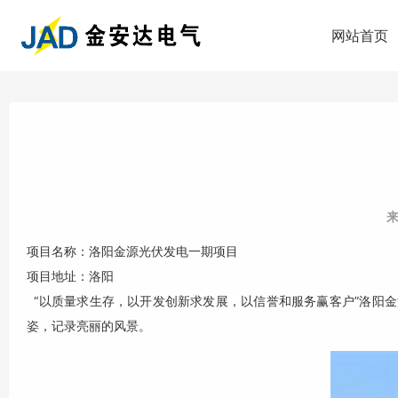
网站首页
项目名称：
洛阳金源光伏发电一期项目
项目地址：洛阳
“以质量求生存，以开发创新求发展，以信誉和服务赢客户”洛阳
姿，记录亮丽的风景。