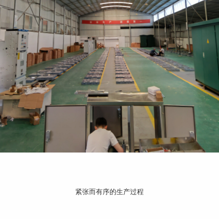
紧张而有序的生产过程