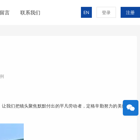
留言
联系我们
EN
登录
注册
例
。
让我们把镜头聚焦默默付出的平凡劳动者，定格辛勤努力的美丽身